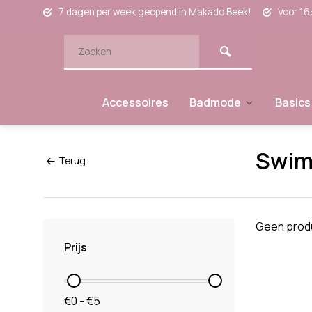
7 dagen per week geopend in Makado Beek!
Voor 16
Accessoires
Badmode
Basics
Swim
Terug
Geen produ
Prijs
€0 - €5