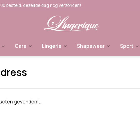
:00 besteld, dezelfde dag nog verzonden!
Care
Lingerie
Shapewear
Sport
dress
cten gevonden!...