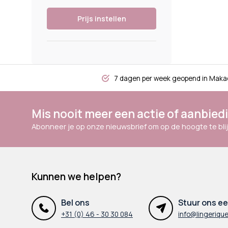
Prijs instellen
7 dagen per week geopend in Maka
Mis nooit meer een actie of aanbied
Abonneer je op onze nieuwsbrief om op de hoogte te blij
Kunnen we helpen?
Bel ons
Stuur ons ee
+31 (0) 46 - 30 30 084
info@lingerique