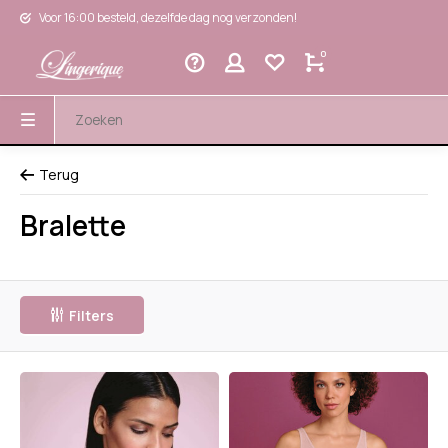
Voor 16:00 besteld, dezelfde dag nog verzonden!
0
Terug
Bralette
Filters