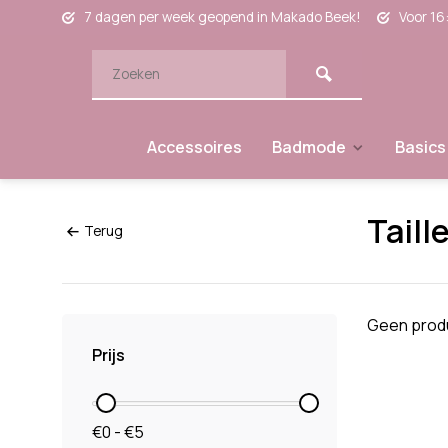
7 dagen per week geopend in Makado Beek!
Voor 16
Accessoires
Badmode
Basics
Taill
Terug
Geen produ
Prijs
€0 - €5