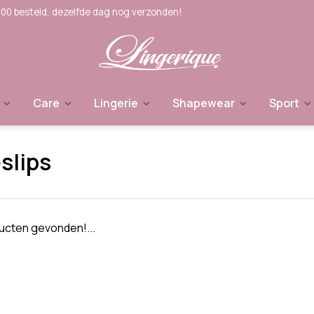
:00 besteld, dezelfde dag nog verzonden!
Care
Lingerie
Shapewear
Sport
eslips
cten gevonden!...