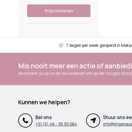
Prijs instellen
7 dagen per week geopend in Maka
Mis nooit meer een actie of aanbied
Abonneer je op onze nieuwsbrief om op de hoogte te blij
Kunnen we helpen?
Bel ons
Stuur ons ee
+31 (0) 46 - 30 30 084
info@lingerique