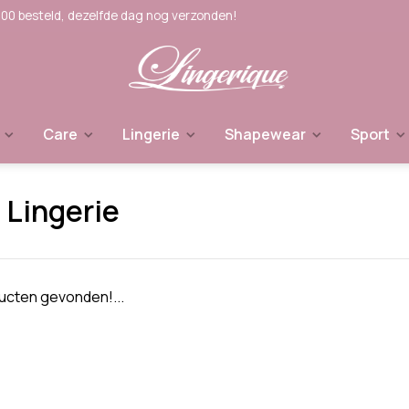
:00 besteld, dezelfde dag nog verzonden!
Care
Lingerie
Shapewear
Sport
 Lingerie
cten gevonden!...