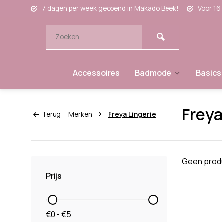
7 dagen per week geopend in Makado Beek!
Voor 16
Accessoires
Badmode
Basics
Freya
Terug
Merken
Freya Lingerie
Geen produ
Prijs
€0 - €5