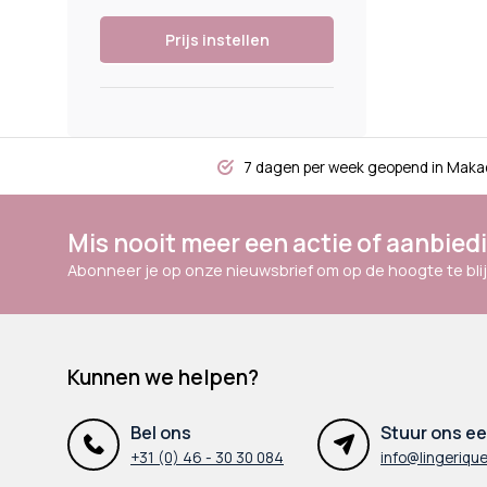
Prijs instellen
7 dagen per week geopend in Maka
Mis nooit meer een actie of aanbied
Abonneer je op onze nieuwsbrief om op de hoogte te blij
Kunnen we helpen?
Bel ons
Stuur ons ee
+31 (0) 46 - 30 30 084
info@lingerique