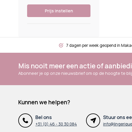
Prijs instellen
7 dagen per week geopend in Maka
Mis nooit meer een actie of aanbied
Abonneer je op onze nieuwsbrief om op de hoogte te blij
Kunnen we helpen?
Bel ons
Stuur ons ee
+31 (0) 46 - 30 30 084
info@lingerique