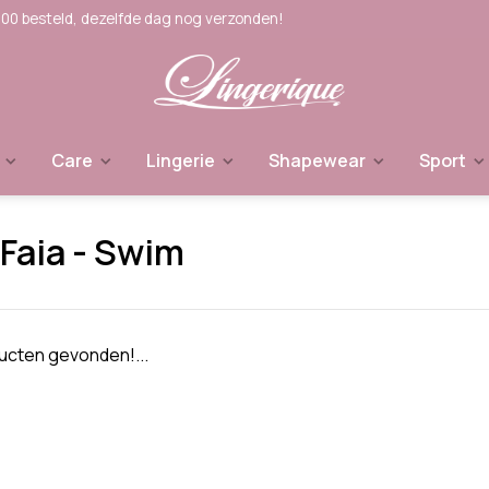
:00 besteld, dezelfde dag nog verzonden!
Care
Lingerie
Shapewear
Sport
Faia - Swim
cten gevonden!...