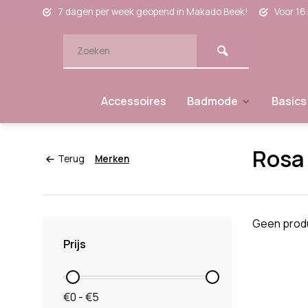
7 dagen per week geopend in Makado Beek!
Voor 16
Accessoires
Badmode
Basics
Rosa 
Terug
Merken
Geen produ
Prijs
€0 - €5