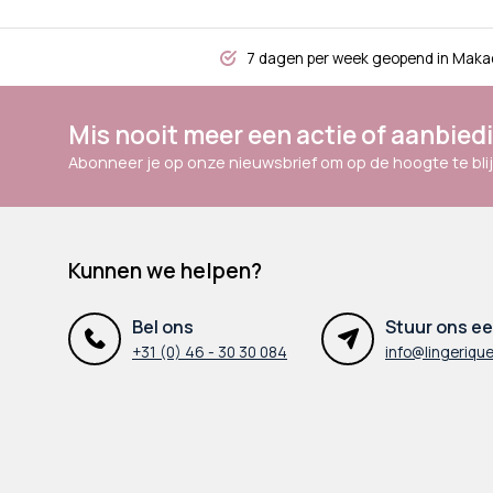
7 dagen per week geopend in Maka
Mis nooit meer een actie of aanbied
Abonneer je op onze nieuwsbrief om op de hoogte te blij
Kunnen we helpen?
Bel ons
Stuur ons ee
+31 (0) 46 - 30 30 084
info@lingerique