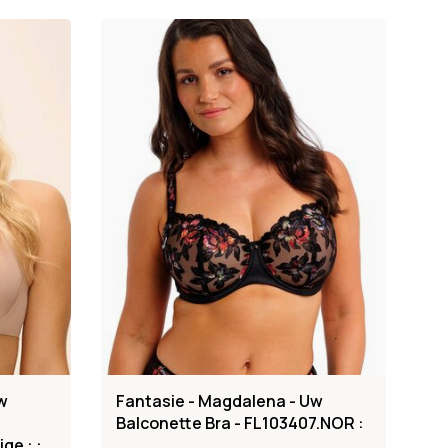
w
Fantasie - Magdalena - Uw
Balconette Bra - FL103407.NOR :
ge : :