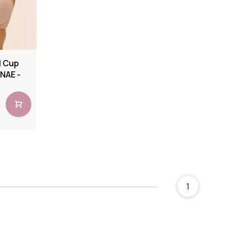
l Cup
.NAE -
1