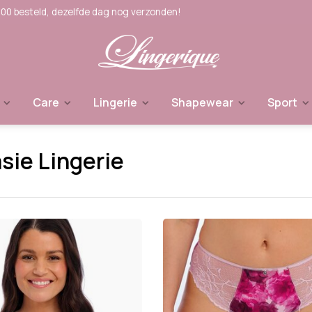
:00 besteld, dezelfde dag nog verzonden!
Care
Lingerie
Shapewear
Sport
sie Lingerie