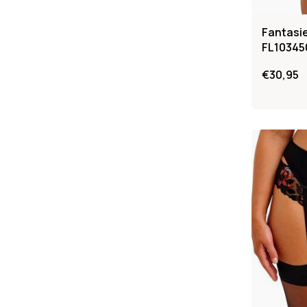
Fantasie
FL103450
€30,95