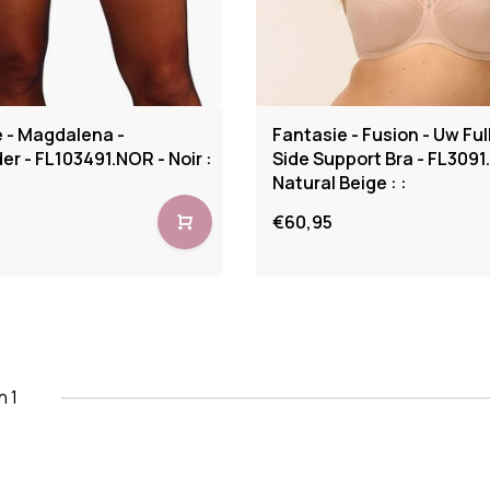
 - Magdalena -
Fantasie - Fusion - Uw Ful
r - FL103491.NOR - Noir :
Side Support Bra - FL3091
Natural Beige : :
€60,95
n 1